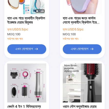
আমাদের সম্পর্কে
কারখানা ভ্রমণ
হাত এবং পায়ে ব্যথাহীন ক্রিস্টাল
হাত এবং পায়ের জন্য কাস্টম
ইরেজার হেয়ার রিমুভার
লোগো ব্যথাহীন ক্রিস্টাল ইরেজার
মান নিয়ন্ত্রণ
হেয়ার রিমুভার
মূল্য:
USD5.5/pc
মূল্য:
USD5.5/pc
MOQ:
100
MOQ:
100
যোগাযোগ করুন
সর্বশেষ দাম পান
সর্বশেষ দাম পান
খবর
এখন যোগাযোগ
এখন যোগাযোগ
উদ্ধৃতির জন্য আবেদন
চুল স্টাইলিং সরঞ্জাম
টাইটানিয়াম হেয়ার স্ট্রেইটনার
সিরামিক হেয়ার স্ট্রেইটনার
বেগুনি 4 ইন 1 বিনিময়যোগ্য
ওয়ান স্টেপ ভলুমাইজার হেয়ার