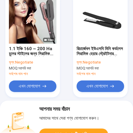
1.1 ইঞ্চি 160 ~ 200 Ha
রিচার্জেবল ইউএসবি মিনি কর্ডলেস
চুলের স্টাইলের জন্য সিরামিক
সিরামিক হেয়ার স্ট্রেইটনার
হেয়ার স্ট্রেইটনার টাইটানিয়াম
38W 2600mAh চিরুনি
মূল্য:
Negotiate
মূল্য:
Negotiate
ফ্ল্যাট আয়রন
দিয়ে
MOQ:
দরাদরি করা
MOQ:
দরাদরি করা
সর্বশেষ দাম পান
সর্বশেষ দাম পান
এখন যোগাযোগ
এখন যোগাযোগ
আপনার সময় বাঁচান
আমাদের সাথে সেরা পণ্য যোগাযোগ করুন।