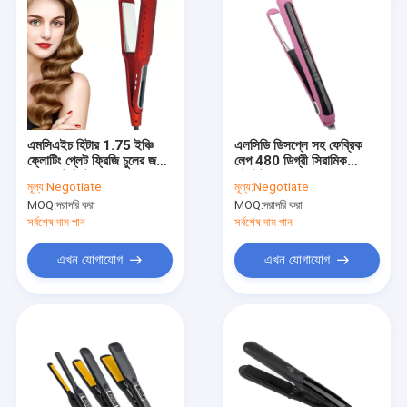
এমসিএইচ হিটার 1.75 ইঞ্চি
এলসিডি ডিসপ্লে সহ ফেব্রিক
ফ্লোটিং প্লেট ফ্রিজি চুলের জন্য
লেপ 480 ডিগ্রী সিরামিক
হেয়ার স্ট্রেইটেনার
স্ট্রেইট আয়রন
মূল্য:
Negotiate
মূল্য:
Negotiate
MOQ:
দরাদরি করা
MOQ:
দরাদরি করা
সর্বশেষ দাম পান
সর্বশেষ দাম পান
এখন যোগাযোগ
এখন যোগাযোগ
বাড়ি
পণ্য
VR প্রদর্শন