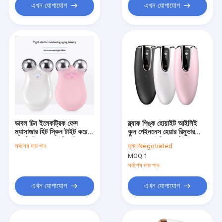
এখন যোগাযোগ
এখন যোগাযোগ
ডাবল চিন ইলেকট্রিক ফেস
ব্ল্যাক পিঙ্ক হোয়াইট আইসিই
ম্যাসাজার হিট স্কিন টাইট করে
কুল পেইনলেস হেয়ার রিমুভার
অ্যান্টি রিঙ্কেল অ্যান্টি এজিং
ডিভাইস আইপিএল ৩টি
সর্বশেষ দাম পান
মূল্য:
Negotiated
অ্যাটাচমেন্ট সহ
MOQ:
1
সর্বশেষ দাম পান
এখন যোগাযোগ
এখন যোগাযোগ