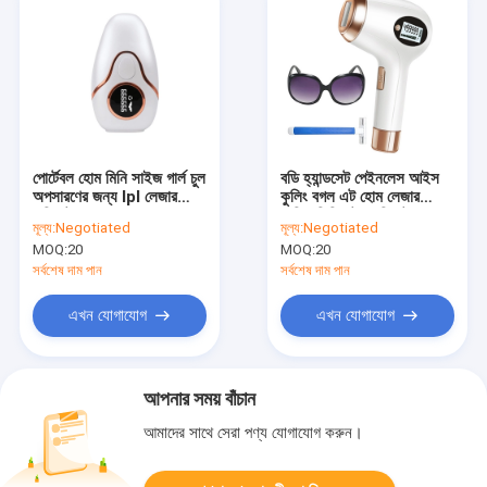
পোর্টেবল হোম মিনি সাইজ গার্ল চুল
বডি হ্যান্ডসেট পেইনলেস আইস
অপসারণের জন্য Ipl লেজার
কুলিং বগল এট হোম লেজার
এপিলেটর ব্যবহার করুন
মেশিন ডিপিলেটর এপিলেটর
মূল্য:
Negotiated
মূল্য:
Negotiated
MOQ:
20
MOQ:
20
সর্বশেষ দাম পান
সর্বশেষ দাম পান
এখন যোগাযোগ
এখন যোগাযোগ
আপনার সময় বাঁচান
আমাদের সাথে সেরা পণ্য যোগাযোগ করুন।