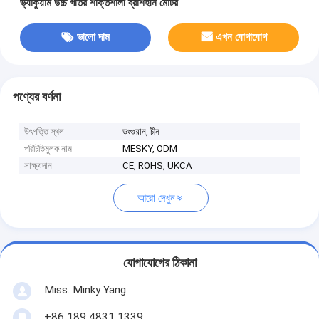
ভ্যাকুয়াম উচ্চ গতির শক্তিশালী ব্রাশহীন মোটর
ভালো দাম
এখন যোগাযোগ
পণ্যের বর্ণনা
উৎপত্তি স্থল
ডংগুয়ান, চীন
পরিচিতিমুলক নাম
MESKY, ODM
সাক্ষ্যদান
CE, ROHS, UKCA
আরো দেখুন
যোগাযোগের ঠিকানা
Miss. Minky Yang
+86 189 4831 1339