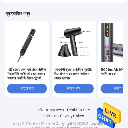
প্রস্তাবিত পণ্য
স্মার্ট হেয়ার ব্লো ড্রায়ার পোর্টেবল
গৃহস্থালী ভ্রমণ পোর্টেবল ব্যাটারি
5000mAh মিনি কর্
বিএলডিসি মোটর হট কোল্ড হেয়ার
রিচার্জেবল ওয়্যারলেস কর্ডলেস
কার্লিং আয়রন
ড্রায়ার এলসিডি স্ক্রিন সৌন্দর্য
হেয়ার ড্রায়ার
সেলুনের জন্য ধ্রুবক তাপমাত্রা
ভালো দাম
ভালো দাম
ভালো দাম
বাড়ি
আমাদের সম্পর্কে
Desktop Site
সাইট ম্যাপ
Privacy Policy
গুণ
চুল স্টাইলিং সরঞ্জাম
চীন কারখানা.Copyright © 2026 Shenzhen Mesky