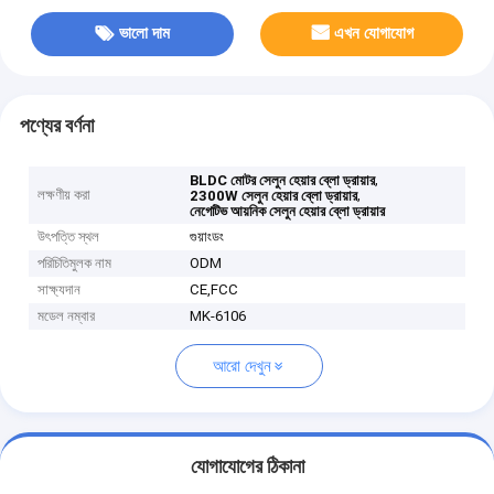
ভালো দাম
এখন যোগাযোগ
পণ্যের বর্ণনা
,
BLDC মোটর সেলুন হেয়ার ব্লো ড্রায়ার
লক্ষণীয় করা
,
2300W সেলুন হেয়ার ব্লো ড্রায়ার
নেগেটিভ আয়নিক সেলুন হেয়ার ব্লো ড্রায়ার
উৎপত্তি স্থল
গুয়াংডং
পরিচিতিমুলক নাম
ODM
সাক্ষ্যদান
CE,FCC
মডেল নম্বার
MK-6106
আরো দেখুন
যোগাযোগের ঠিকানা