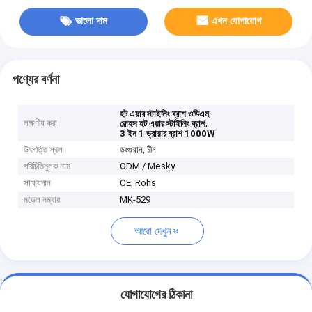
ভালো দাম
এখন যোগাযোগ
পণ্যের বর্ণনা
,
হট এয়ার স্টাইলিং ব্রাশ ওডিএম
লক্ষণীয় করা
,
রোহস হট এয়ার স্টাইলিং ব্রাশ
3 ইন 1 ড্রায়ার ব্রাশ 1000W
উৎপত্তি স্থল
ডংগুয়ান, চীন
পরিচিতিমুলক নাম
ODM / Mesky
সাক্ষ্যদান
CE, Rohs
মডেল নম্বার
MK-529
আরো দেখুন
যোগাযোগের ঠিকানা