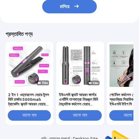
চালিয়ে
প্রস্তাবিত পণ্য
2 ইন 1 ওয়্যারলেস হেয়ার টুলস
ইউএসবি ফ্ল্যাট আয়রন কার্লার
পোর্টেবল কর্ডলেস হেয়ার
মিনি চার্জার 5000mah
এনটিসি তাপমাত্রা নিয়ন্ত্রণ মিনি
স্বয়ংক্রিয় সিরামিক রি
ট্রাভেলিং ফ্ল্যাট আয়রন হেয়ার
বৈদ্যুতিক কর্ডলেস হেয়ার
ইউএসবি টাইপ সি
স্ট্রেইটনার
স্ট্রেইটনার
ভালো দাম
ভালো দাম
ভালো দাম
বাড়ি
আমাদের সম্পর্কে
Desktop Site