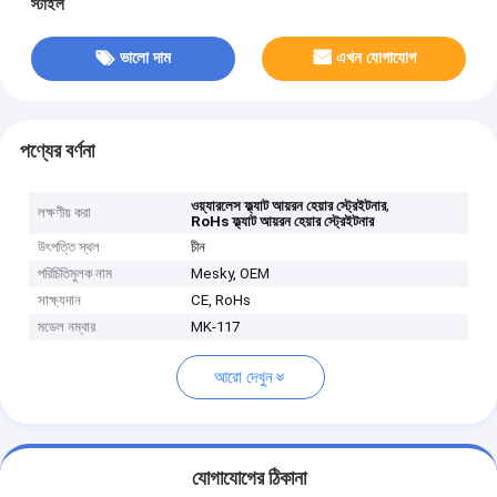
স্টাইল
ভালো দাম
এখন যোগাযোগ
পণ্যের বর্ণনা
,
ওয়্যারলেস ফ্ল্যাট আয়রন হেয়ার স্ট্রেইটনার
লক্ষণীয় করা
RoHs ফ্ল্যাট আয়রন হেয়ার স্ট্রেইটনার
উৎপত্তি স্থল
চীন
পরিচিতিমুলক নাম
Mesky, OEM
সাক্ষ্যদান
CE, RoHs
মডেল নম্বার
MK-117
আরো দেখুন
যোগাযোগের ঠিকানা