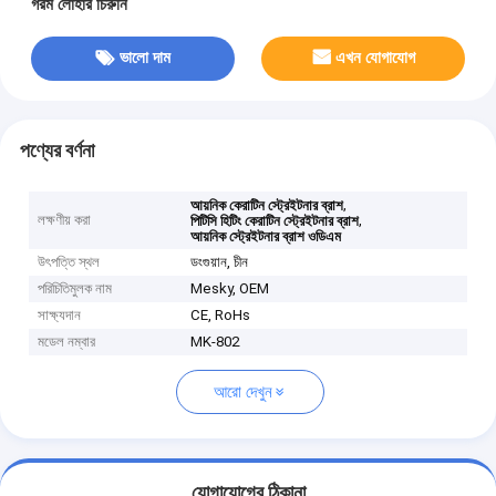
গরম লোহার চিরুনি
ভালো দাম
এখন যোগাযোগ
পণ্যের বর্ণনা
,
আয়নিক কেরাটিন স্ট্রেইটনার ব্রাশ
লক্ষণীয় করা
,
পিটিসি হিটিং কেরাটিন স্ট্রেইটনার ব্রাশ
আয়নিক স্ট্রেইটনার ব্রাশ ওডিএম
উৎপত্তি স্থল
ডংগুয়ান, চীন
পরিচিতিমুলক নাম
Mesky, OEM
সাক্ষ্যদান
CE, RoHs
মডেল নম্বার
MK-802
আরো দেখুন
যোগাযোগের ঠিকানা