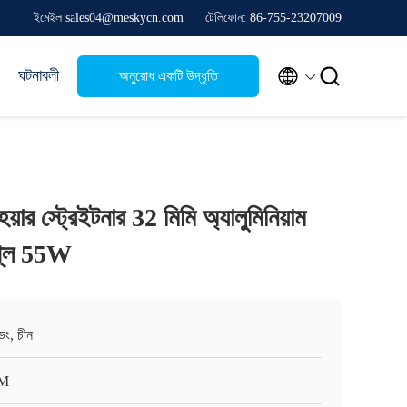
ইমেইল sales04@meskycn.com
টেলিফোন: 86-755-23207009


ঘটনাবলী
অনুরোধ একটি উদ্ধৃতি
হেয়ার স্ট্রেইটনার 32 মিমি অ্যালুমিনিয়াম
্লে 55W
ংডং, চীন
M