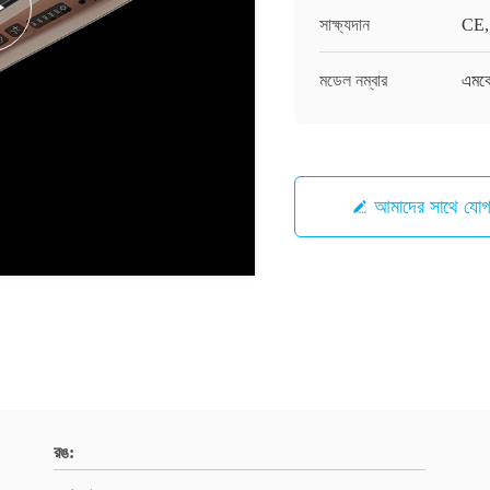
সাক্ষ্যদান
CE,
মডেল নম্বার
এমক
আমাদের সাথে যো
রঙ: