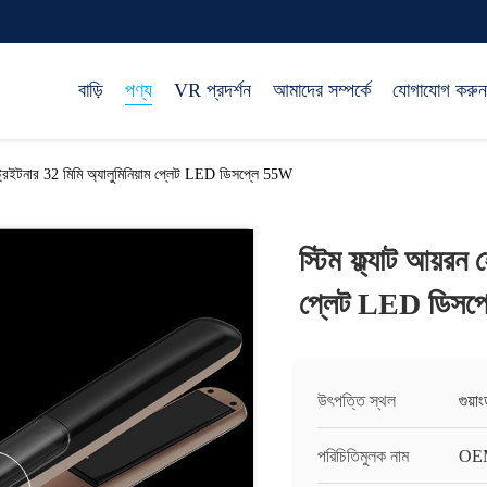
বাড়ি
পণ্য
VR প্রদর্শন
আমাদের সম্পর্কে
যোগাযোগ করুন
 স্ট্রেইটনার 32 মিমি অ্যালুমিনিয়াম প্লেট LED ডিসপ্লে 55W
স্টিম ফ্ল্যাট আয়রন 
প্লেট LED ডিসপ
উৎপত্তি স্থল
গুয়া
পরিচিতিমুলক নাম
OE