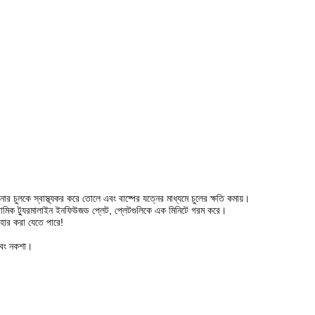
নার চুলকে স্বাস্থ্যকর করে তোলে এবং বাষ্পের যত্নের মাধ্যমে চুলের ক্ষতি কমায়।
িরামিক ট্যুরমালাইন ইনফিউজড প্লেট, প্লেটগুলিকে এক মিনিটে গরম করে।
বহার করা যেতে পারে!
 এবং নকশা।