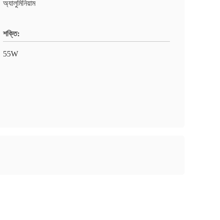
অ্যালুমিনিয়াম
শক্তি:
55W