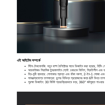
এই আইটেম সম্পর্কে
স্টিম টেকনোলজি: নতুন বাষ্প বৈশিষ্ট্যের সাথে ডিজাইন করা হয়েছে, হিটিং 
আয়নাইজড সিরামিক ট্যুরমালাইন প্লেট: চকচকে ফিনিশ, স্থিতিশীল এবং দ্
দ্বি-মুখী ব্যবহার: গোলাকার প্রান্ত এবং বাঁকা নকশা, 2-ইন-1 সোজা এবং ক
সামঞ্জস্যযোগ্য তাপমাত্রা: চুলের বিভিন্ন প্রয়োজনের জন্য 6টি ভিন
সুরক্ষা ডিজাইন: 30 মিনিট স্বয়ংক্রিয়ভাবে বন্ধ, 360° জটমুক্ত পাওয়ার