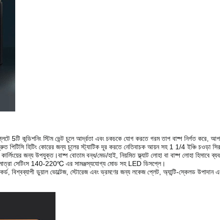
প্লেটে 5টি কন্ডিশনিং স্টিম ভেন্ট চুলে আর্দ্রতা এবং চকচকে যোগ করতে গরম তাপ বাষ্প নির্গত করে, আপ
রুত পিটিসি হিটিং কোরের জন্য চুলের স্ট্যাটিক দূর করতে নেতিবাচক আয়ন সহ 1 1/4 ইঞ্চি চওড়া স
ার্লিংয়ের জন্য উপযুক্ত।বাষ্প বোতাম বন্ধ/মেড/হাই, নিয়মিত ফ্ল্যাট লোহা বা বাষ্প লোহা হিসাবে ব্য
্ন তাপমাত্রা সেটিংস 140-220℃ এর সামঞ্জস্যযোগ্য মোড সহ LED ডিসপ্লে।
 কর্ড, বিশ্বব্যাপী ডুয়াল ভোল্টেজ, স্টোরেজ এবং ভ্রমণের জন্য লকেজ প্লেট, অ্যান্টি-স্কেলড উপাদান