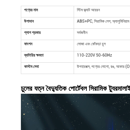
পণ্যের নাম
স্টিম ফ্ল্যাট আয়রন
উপাদান
ABS+PC, সিরামিক লেপ, অ্যালুমিনিয়াম 
প্লাগ প্রকার
সর্বজনীন
ফাংশন
সোজা এবং কোঁকড়া চুল
ব্যাটারির ক্ষমতা
110-220V 50-60Hz
কাস্টম সেবা
উপহারবক্স, পণ্যের লোগো, রঙ, আকার 
চুলের যত্ন বৈদ্যুতিক পোর্টেবল সিরামিক ট্যুরমালাই