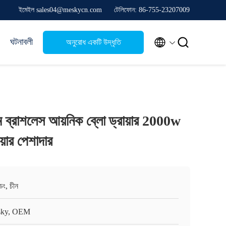
ইমেইল sales04@meskycn.com
টেলিফোন: 86-755-23207009


ঘটনাবলী
অনুরোধ একটি উদ্ধৃতি
টম ব্রাশলেস আয়নিক ব্লো ড্রায়ার 2000w
়ার পেশাদার
ংডং, চীন
ky, OEM