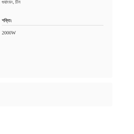
গুয়াংডং, চীন
শক্তি:
2000W