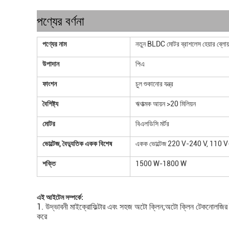
পণ্যের বর্ণনা
পণ্যের নাম
নতুন BLDC মোটর ব্রাশলেস হেয়ার ব্লোয়া
উপাদান
পিএ
ফাংশন
চুল শুকানোর যন্ত্র
বৈশিষ্ট্য
ঋণাত্মক আয়ন >20 মিলিয়ন
মোটর
বিএলডিসি মর্টর
ভোল্টেজ, বৈদ্যুতিক একক বিশেষ
একক ভোল্টেজ 220 V-240 V, 110 
শক্তি
1500 W-1800 W
এই আইটেম সম্পর্কে:
1. উদ্ভাবনী মাইক্রোফিল্টার এবং সহজ অটো ক্লিন;অটো ক্লিন টেকনোলজির বৈশি
করে