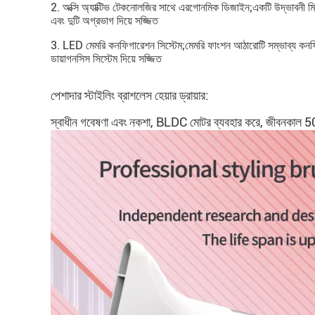
2. অক্সি অ্যাক্টিভ টেকনোলজির সাথে এরগোনমিক ডিজাইন;একটি উদ্ভাবনী ম
এবং দুটি অগ্রভাগ দিয়ে সজ্জিত
3. LED মেমরি কনফিগারেশন সিস্টেম;মেমরি ফাংশন আঠারোটি সম্ভাব্য কনফিগ
ডায়াগনসিস সিস্টেম দিয়ে সজ্জিত
পেশাদার স্টাইলিং ব্রাশলেস হেয়ার ড্রায়ার:
স্বাধীন গবেষণা এবং নকশা, BLDC মোটর ব্যবহার করে, জীবনকাল 5