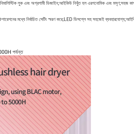
িনিমালিস্টিক লুক এবং অগ্রগামী ডিজাইন;আইকিউ নিখুঁত হল এরগনোমিক এবং মসৃণ;সহজ কাপ
ারেশনের মধ্যে নির্বাচিত সেটিং স্মরণ করে;LED ডিসপ্লে সহ সহজেই ব্যবহারযোগ্য;আইকিউ 
000H পর্যন্ত