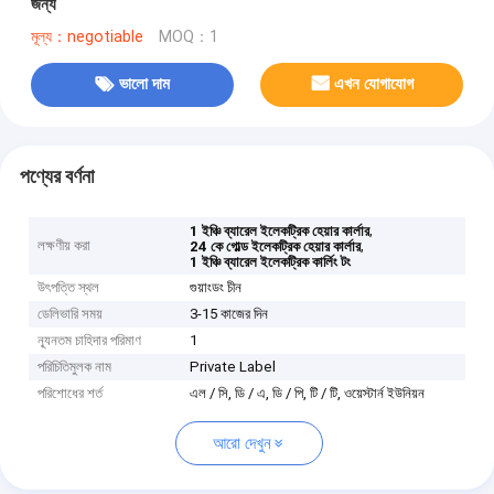
জন্য
মূল্য：negotiable
MOQ：1
ভালো দাম
এখন যোগাযোগ
পণ্যের বর্ণনা
,
1 ইঞ্চি ব্যারেল ইলেকট্রিক হেয়ার কার্লার
লক্ষণীয় করা
,
24 কে গোল্ড ইলেকট্রিক হেয়ার কার্লার
1 ইঞ্চি ব্যারেল ইলেকট্রিক কার্লিং টং
উৎপত্তি স্থল
গুয়াংডং চীন
ডেলিভারি সময়
3-15 কাজের দিন
ন্যূনতম চাহিদার পরিমাণ
1
পরিচিতিমুলক নাম
Private Label
পরিশোধের শর্ত
এল / সি, ডি / এ, ডি / পি, টি / টি, ওয়েস্টার্ন ইউনিয়ন
আরো দেখুন