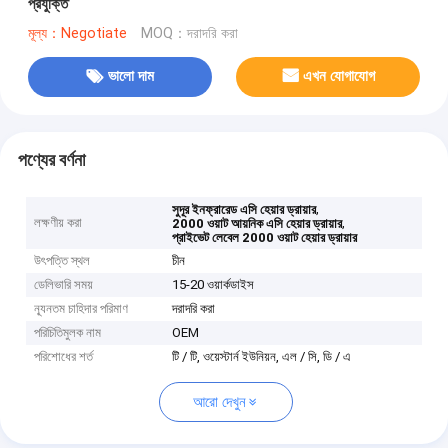
প্রযুক্তি
মূল্য：Negotiate
MOQ：দরাদরি করা
ভালো দাম
এখন যোগাযোগ
পণ্যের বর্ণনা
,
সুদূর ইনফ্রারেড এসি হেয়ার ড্রায়ার
লক্ষণীয় করা
,
2000 ওয়াট আয়নিক এসি হেয়ার ড্রায়ার
প্রাইভেট লেবেল 2000 ওয়াট হেয়ার ড্রায়ার
উৎপত্তি স্থল
চীন
ডেলিভারি সময়
15-20 ওয়ার্কডাইস
ন্যূনতম চাহিদার পরিমাণ
দরাদরি করা
পরিচিতিমুলক নাম
OEM
পরিশোধের শর্ত
টি / টি, ওয়েস্টার্ন ইউনিয়ন, এল / সি, ডি / এ
আরো দেখুন